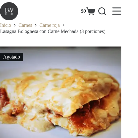
Saltar
al
$
0
Carrito
contenido
de
compra
Inicio
Carnes
Carne roja
Lasagna Bolognesa con Carne Mechada (3 porciones)
Agotado