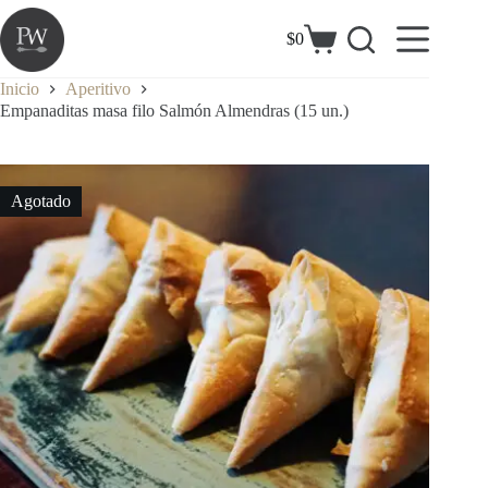
Saltar
al
$
0
Carrito
contenido
de
compra
Inicio
Aperitivo
Empanaditas masa filo Salmón Almendras (15 un.)
Agotado