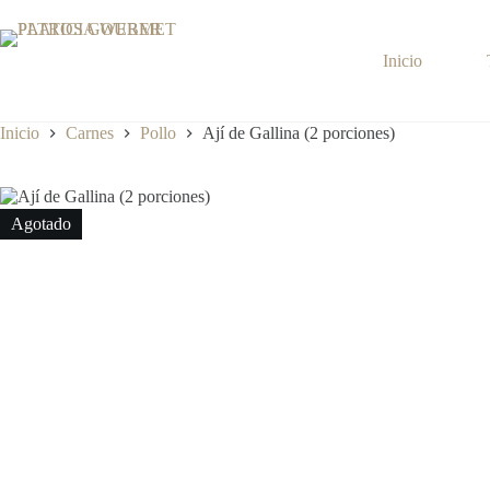
Saltar
al
contenido
Inicio
Inicio
Carnes
Pollo
Ají de Gallina (2 porciones)
Agotado