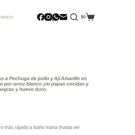
ontacto
$
0
Carrito
de
compra
se a Pechuga de pollo y Ají Amarillo en
 por arroz blanco y/o papas cocidas y
negras y huevo duro.
 o más rápido a baño maría (hasta ver