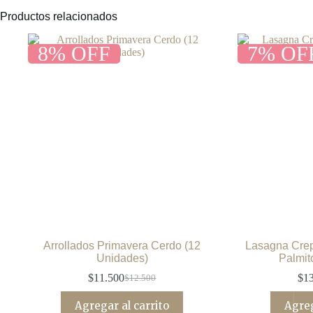
Productos relacionados
8% OFF
7% OF
Arrollados Primavera Cerdo (12
Lasagna Cre
Unidades)
Palmit
$
11.500
$
1
$
12.500
El
El
precio
precio
Agregar al carrito
Agreg
original
actual