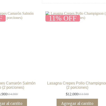
F
11% OFF
pes Camarón Salmón
Lasagna Crepes Pollo Champigno
o (2 porciones)
(2 porciones)
3.900
$
12.000
$
14.900
$
13.500
El
El
El
El
precio
precio
precio
precio
ar al carrito
Agregar al carrito
original
actual
original
actual