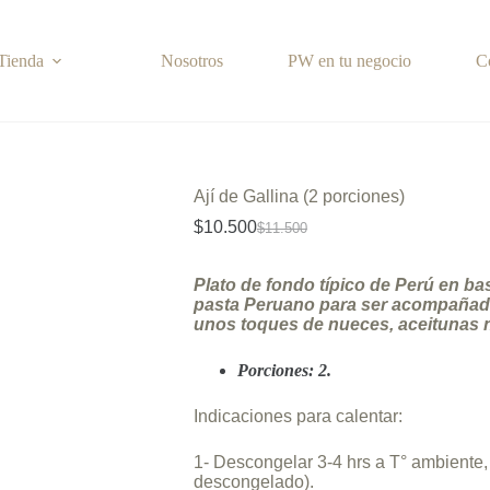
Tienda
Nosotros
PW en tu negocio
C
Ají de Gallina (2 porciones)
$
10.500
$
11.500
El
El
precio
precio
original
actual
Plato de fondo típico de Perú en ba
era:
es:
pasta Peruano para ser acompañado
$11.500.
$10.500.
unos toques de nueces, aceitunas 
Porciones: 2.
Indicaciones para calentar:
1- Descongelar 3-4 hrs a T° ambiente,
descongelado).