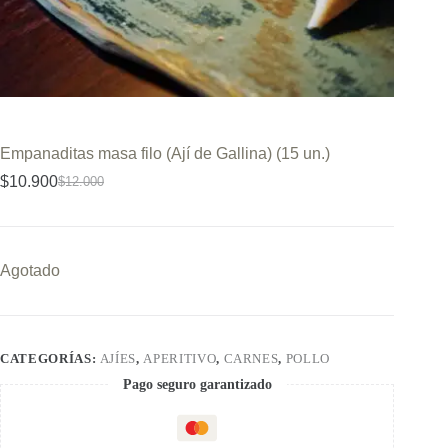
Empanaditas masa filo (Ají de Gallina) (15 un.)
$
10.900
$
12.000
El
El
precio
precio
original
actual
era:
es:
$12.000.
$10.900.
Agotado
CATEGORÍAS:
AJÍES
,
APERITIVO
,
CARNES
,
POLLO
Pago seguro garantizado