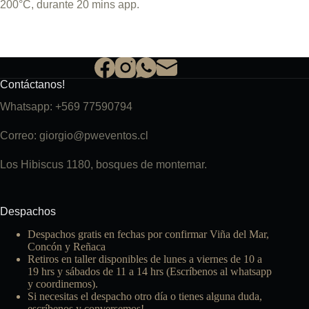
200°C, durante 20 mins app.
Contáctanos!
Whatsapp: +569 77590794
Correo: giorgio@pweventos.cl
Los Hibiscus 1180, bosques de montemar.
Despachos
Despachos gratis en fechas por confirmar Viña del Mar,
Concón y Reñaca
Retiros en taller disponibles de lunes a viernes de 10 a
19 hrs y sábados de 11 a 14 hrs (Escríbenos al whatsapp
y coordinemos).
Si necesitas el despacho otro día o tienes alguna duda,
escríbenos y conversemos!