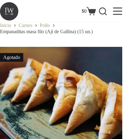
Saltar
al
$
0
Carrito
contenido
de
compra
Inicio
Carnes
Pollo
Empanaditas masa filo (Ají de Gallina) (15 un.)
Agotado