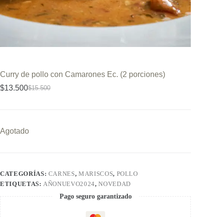
Curry de pollo con Camarones Ec. (2 porciones)
$
13.500
$
15.500
El
El
precio
precio
original
actual
era:
es:
$15.500.
$13.500.
Agotado
CATEGORÍAS:
CARNES
,
MARISCOS
,
POLLO
ETIQUETAS:
AÑONUEVO2024
,
NOVEDAD
Pago seguro garantizado