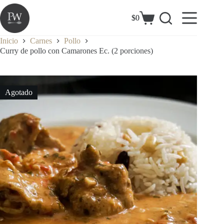
Saltar
al
$
0
Carrito
contenido
de
compra
Inicio
Carnes
Pollo
Curry de pollo con Camarones Ec. (2 porciones)
Agotado