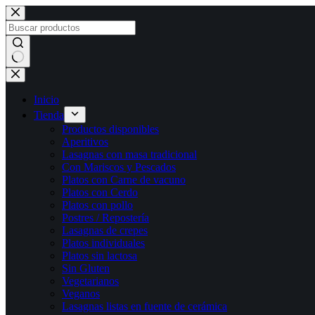
Saltar
al
contenido
Sin
resultados
Inicio
Tienda
Productos disponibles
Aperitivos
Lasagnas con masa tradicional
Con Mariscos y Pescados
Platos con Carne de vacuno
Platos con Cerdo
Platos con pollo
Postres / Repostería
Lasagnas de crepes
Platos individuales
Platos sin lactosa
Sin Gluten
Vegetarianos
Veganos
Lasagnas listas en fuente de cerámica