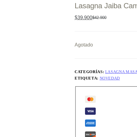
Lasagna Jaiba Cama
$
39.900
$
42.900
El
El
precio
precio
original
actual
era:
es:
$42.900.
$39.900.
Agotado
CATEGORÍAS:
LASAGNA MASA
ETIQUETA:
NOVEDAD