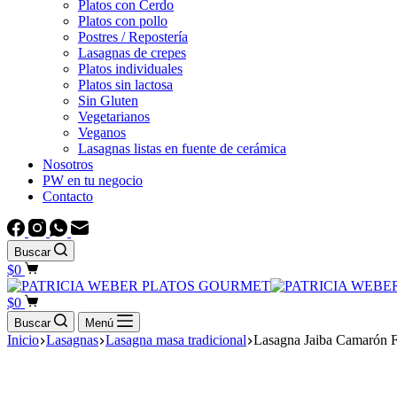
Platos con Cerdo
Platos con pollo
Postres / Repostería
Lasagnas de crepes
Platos individuales
Platos sin lactosa
Sin Gluten
Vegetarianos
Veganos
Lasagnas listas en fuente de cerámica
Nosotros
PW en tu negocio
Contacto
Buscar
Carrito
$
0
de
compra
Carrito
$
0
de
Buscar
Menú
compra
Inicio
Lasagnas
Lasagna masa tradicional
Lasagna Jaiba Camarón Fa