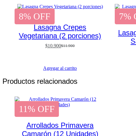
8% OFF
7% 
Lasagna Crepes
Lasa
Vegetariana (2 porciones)
S
$
10.900
$
11.900
El
El
precio
precio
original
actual
era:
es:
Agregar al carrito
$11.900.
$10.900.
Productos relacionados
11% OFF
Arrollados Primavera
Camarón (12 Unidades)