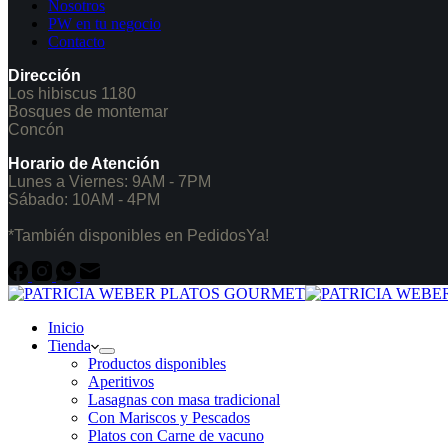
Nosotros
PW en tu negocio
Contacto
Dirección
Los hibiscus 1180
Bosques de montemar
Concón
Horario de Atención
Lunes a Viernes: 9AM - 7PM
Sábado: 10AM - 4PM
*También disponibles en PedidosYa!
Inicio
Tienda
Productos disponibles
Aperitivos
Lasagnas con masa tradicional
Con Mariscos y Pescados
Platos con Carne de vacuno