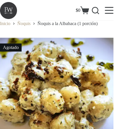
Saltar
al
$
0
Carrito
contenido
de
compra
Inicio
Ñoquis
Ñoquis a la Albahaca (1 porción)
Agotado