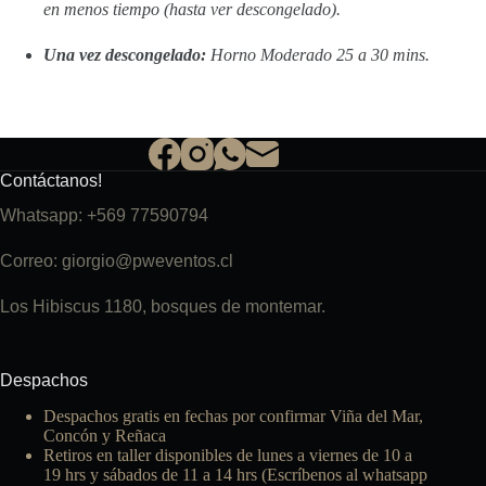
en menos tiempo (hasta ver descongelado).
Una vez descongelado:
Horno Moderado 25 a 30 mins.
Contáctanos!
Whatsapp: +569 77590794
Correo: giorgio@pweventos.cl
Los Hibiscus 1180, bosques de montemar.
Despachos
Despachos gratis en fechas por confirmar Viña del Mar,
Concón y Reñaca
Retiros en taller disponibles de lunes a viernes de 10 a
19 hrs y sábados de 11 a 14 hrs (Escríbenos al whatsapp